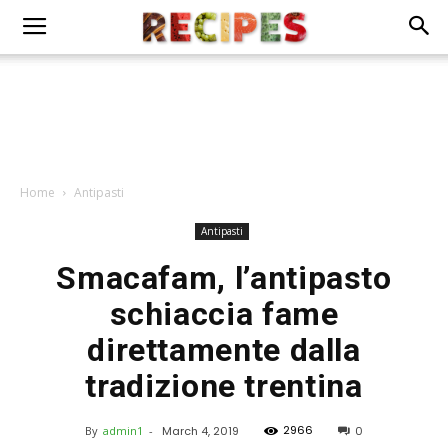
Home
Antipasti
Antipasti
Smacafam, l’antipasto
schiaccia fame
direttamente dalla
tradizione trentina
2966
By
admin1
-
March 4, 2019
0