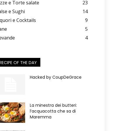
izze e Torte salate
23
alse e Sughi
14
iquori e Cocktails
9
ane
5
evande
4
RECIPE OF THE DAY
Hacked by CoupDeGrace
La minestra dei butteri:
l’acquacotta che sa di
Maremma