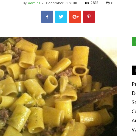
2612
By
admin1
-
December 18, 2018
0
e
Sapori
P
D
S
C
A
V