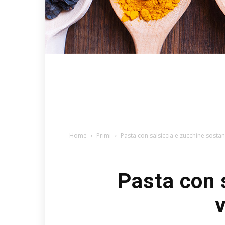
Home
Primi
Pasta con salsiccia e zucchine sost
Pasta con 