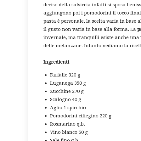
deciso della salsiccia infatti si sposa beni
aggiungono poi i pomodorini il tocco finale
pasta è personale, la scelta varia in base a
il gusto non varia in base alla forma. La
p
invernale, ma tranquilli esiste anche una v
delle melanzane. Intanto vediamo la ricett
Ingredienti
Farfalle 320 g
Luganega 350 g
Zucchine 270 g
Scalogno 40 g
Aglio 1 spicchio
Pomodorini ciliegino 220 g
Rosmarino q.b.
Vino bianco 50 g
Sale fino q.b.