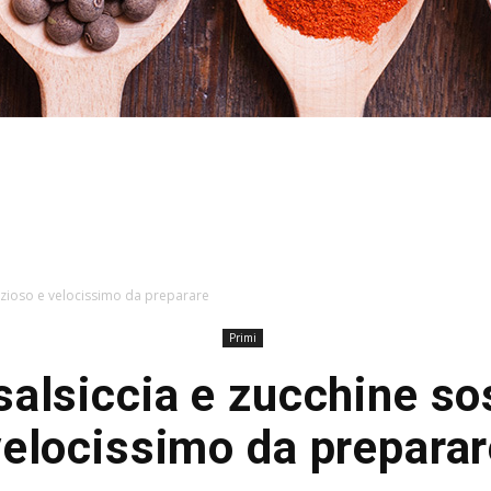
Stefania
anzioso e velocissimo da preparare
Primi
salsiccia e zucchine so
Profumi
velocissimo da preparar