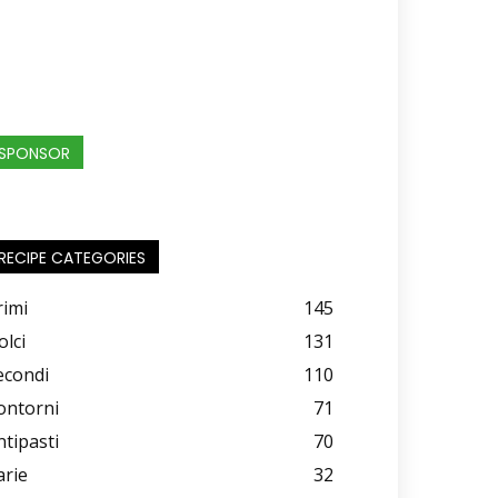
SPONSOR
RECIPE CATEGORIES
rimi
145
olci
131
econdi
110
ontorni
71
ntipasti
70
arie
32