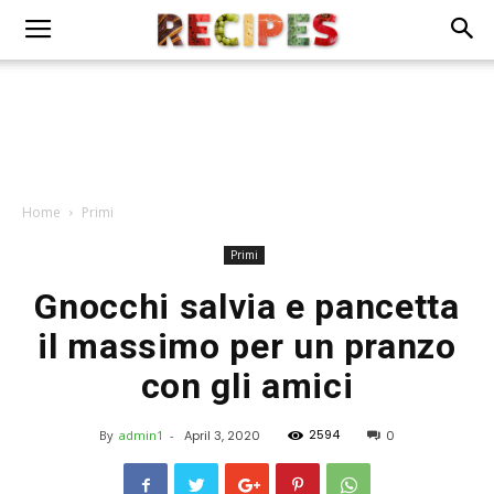
Home
Primi
Primi
Gnocchi salvia e pancetta
il massimo per un pranzo
con gli amici
2594
By
admin1
-
April 3, 2020
0