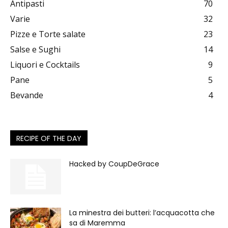
Antipasti
70
Varie
32
Pizze e Torte salate
23
Salse e Sughi
14
Liquori e Cocktails
9
Pane
5
Bevande
4
RECIPE OF THE DAY
Hacked by CoupDeGrace
La minestra dei butteri: l’acquacotta che
sa di Maremma