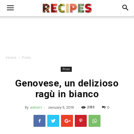
Home
Primi
Primi
Genovese, un delizioso
ragù in bianco
2183
By
admin1
-
January 5, 2019
0