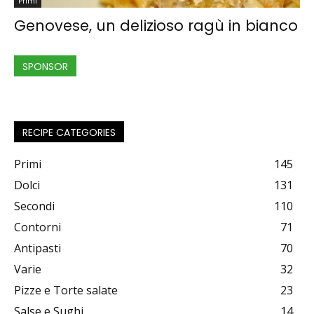
Primi
Genovese, un delizioso ragù in bianco
SPONSOR
RECIPE CATEGORIES
Primi
145
Dolci
131
Secondi
110
Contorni
71
Antipasti
70
Varie
32
Pizze e Torte salate
23
Salse e Sughi
14