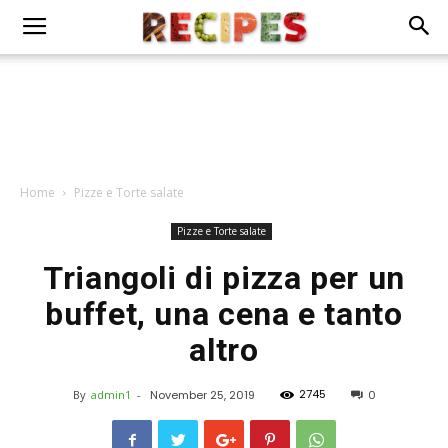
Home
Pizze e Torte salate
Pizze e Torte salate
Triangoli di pizza per un
buffet, una cena e tanto
altro
2745
By
admin1
-
November 25, 2019
0