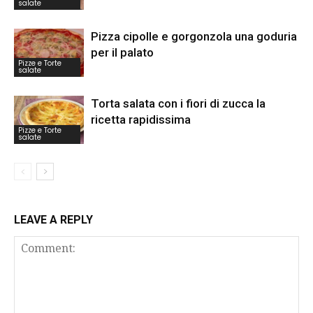
salate
Pizza cipolle e gorgonzola una goduria
per il palato
Pizze e Torte
salate
Torta salata con i fiori di zucca la
ricetta rapidissima
Pizze e Torte
salate
LEAVE A REPLY