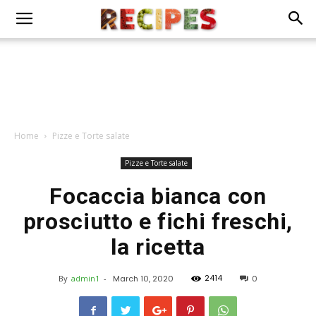
Home
Pizze e Torte salate
Pizze e Torte salate
Focaccia bianca con
prosciutto e fichi freschi,
la ricetta
2414
By
admin1
-
March 10, 2020
0