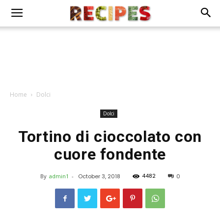
Home
Dolci
Dolci
Tortino di cioccolato con
cuore fondente
4482
By
admin1
-
October 3, 2018
0