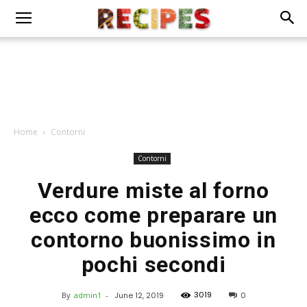
Home
Contorni
Contorni
Verdure miste al forno
ecco come preparare un
contorno buonissimo in
pochi secondi
3019
By
admin1
-
June 12, 2019
0