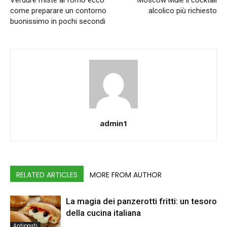
Verdure miste al forno ecco
Moscow Mule il cocktail
come preparare un contorno
alcolico più richiesto
buonissimo in pochi secondi
admin1
RELATED ARTICLES
MORE FROM AUTHOR
La magia dei panzerotti fritti: un tesoro
della cucina italiana
Antipasti