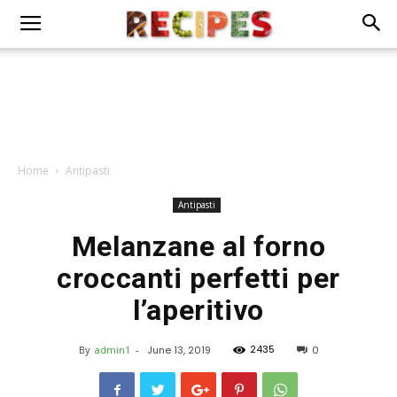
Home
Antipasti
Antipasti
Melanzane al forno
croccanti perfetti per
l’aperitivo
2435
By
admin1
-
June 13, 2019
0