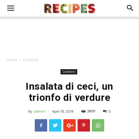
Home
Contorni
Contorni
Insalata di ceci, un
trionfo di verdure
2631
By
admin1
-
April 18, 2019
0