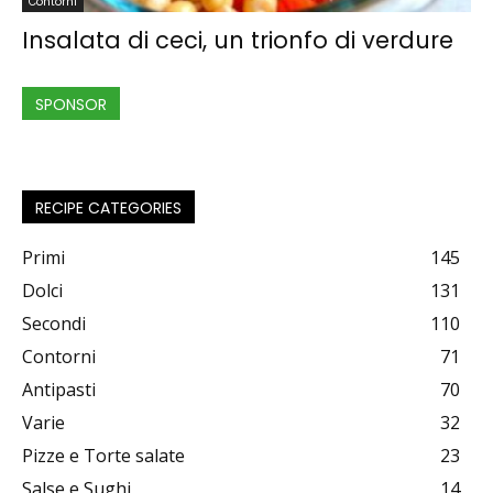
Contorni
Insalata di ceci, un trionfo di verdure
SPONSOR
RECIPE CATEGORIES
Primi
145
Dolci
131
Secondi
110
Contorni
71
Antipasti
70
Varie
32
Pizze e Torte salate
23
Salse e Sughi
14