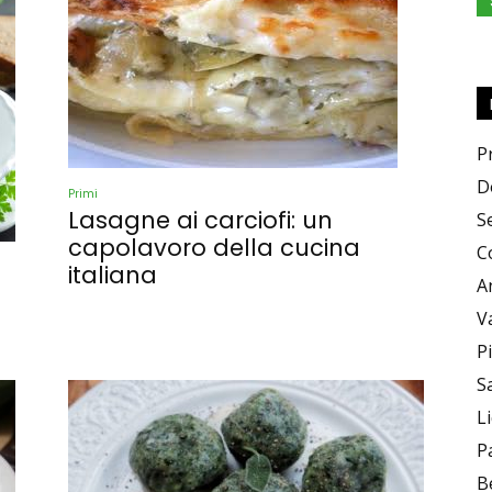
e
P
D
Primi
Lasagne ai carciofi: un
S
Sapori
capolavoro della cucina
C
italiana
A
V
P
S
L
P
B