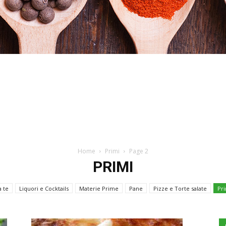
Stefania
Home
Primi
Page 2
PRIMI
Profumi
a te
Liquori e Cocktails
Materie Prime
Pane
Pizze e Torte salate
Pri