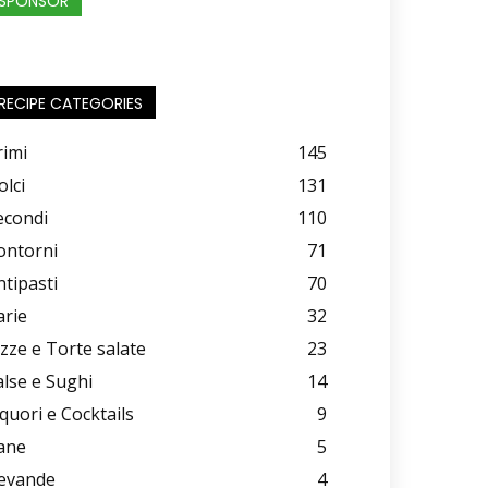
SPONSOR
RECIPE CATEGORIES
rimi
145
olci
131
econdi
110
ontorni
71
ntipasti
70
arie
32
izze e Torte salate
23
alse e Sughi
14
iquori e Cocktails
9
ane
5
evande
4