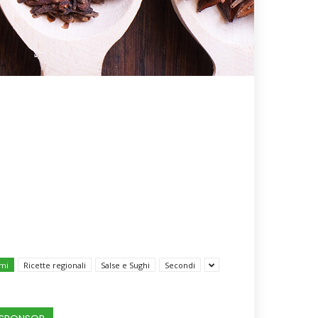
mi
Ricette regionali
Salse e Sughi
Secondi