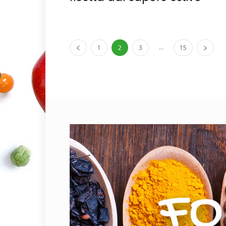
...
1
2
3
15