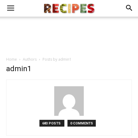
Home
Authors
Posts by admin1
admin1
683 POSTS
0 COMMENTS