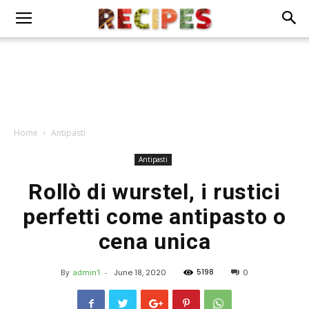
Home
Antipasti
Antipasti
Rollò di wurstel, i rustici
perfetti come antipasto o
cena unica
5198
By
admin1
-
June 18, 2020
0