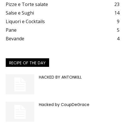
Pizze e Torte salate
23
Salse e Sughi
14
Liquori e Cocktails
9
Pane
5
Bevande
4
RECIPE OF THE DAY
HACKED BY ANTONKILL
Hacked by CoupDeGrace