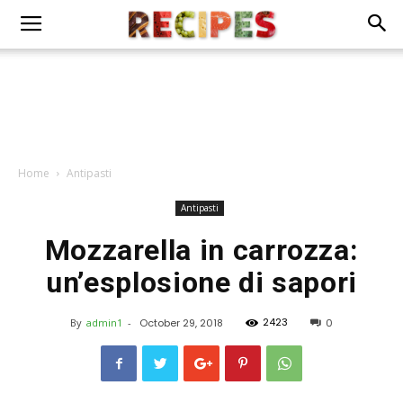
Home
Antipasti
Antipasti
Mozzarella in carrozza:
un’esplosione di sapori
2423
By
admin1
-
October 29, 2018
0