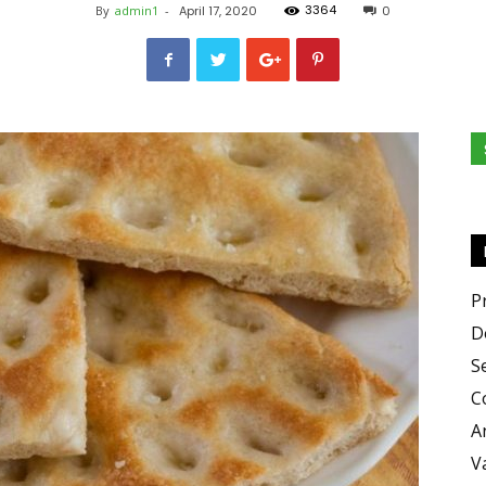
3364
By
admin1
-
April 17, 2020
0
e
Sapori
P
D
S
C
A
V