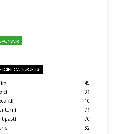
SPONSOR
RECIPE CATEGORIES
rimi
145
olci
131
econdi
110
ontorni
71
ntipasti
70
arie
32