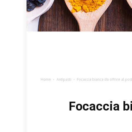
Home
Antipasti
Focaccia bianca da offrire al po
Focaccia bi