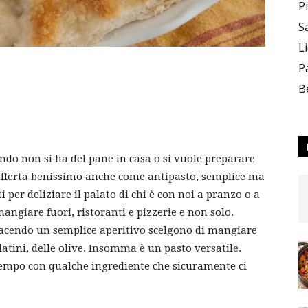
P
S
L
P
B
ndo non si ha del pane in casa o si vuole preparare
e offerta benissimo anche come antipasto, semplice ma
per deliziare il palato di chi è con noi a pranzo o a
angiare fuori, ristoranti e pizzerie e non solo.
facendo un semplice aperitivo scelgono di mangiare
latini, delle olive. Insomma è un pasto versatile.
empo con qualche ingrediente che sicuramente ci