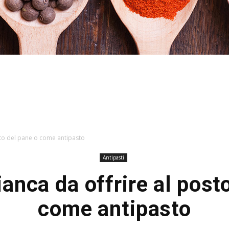
Stefania
sto del pane o come antipasto
Antipasti
anca da offrire al post
Profumi
come antipasto