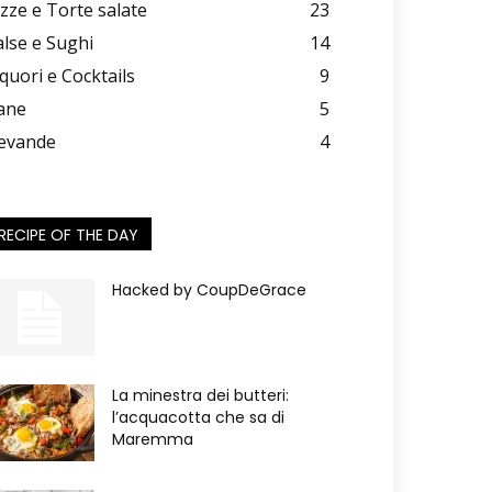
izze e Torte salate
23
alse e Sughi
14
iquori e Cocktails
9
ane
5
evande
4
RECIPE OF THE DAY
Hacked by CoupDeGrace
La minestra dei butteri:
l’acquacotta che sa di
Maremma