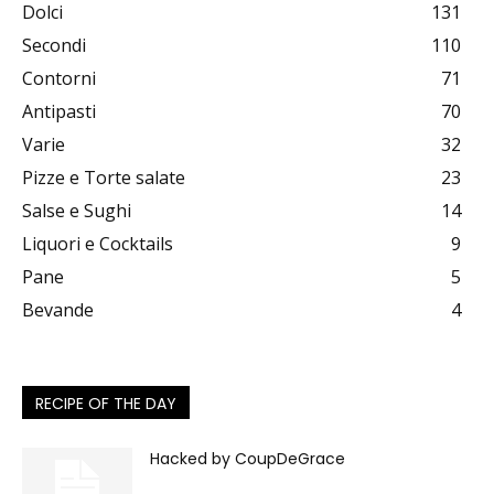
Dolci
131
Secondi
110
Contorni
71
Antipasti
70
Varie
32
Pizze e Torte salate
23
Salse e Sughi
14
Liquori e Cocktails
9
Pane
5
Bevande
4
RECIPE OF THE DAY
Hacked by CoupDeGrace