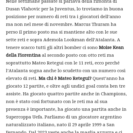
Nelle settimane passate si parlava della rimonta di
Dusan Vlahovic per la Juventus, lo troviamo in buona
posizione per numero di reti tra i giocatori dell’anno
ma non nel mese di novembre. Marcus Thuram ha
perso il primo posto ma si mantiene alto con le sue
sette reti e sopra Ademola Lookman dell’Atalanta. A
tenere scacco tutti gli altri bomber ci sono
Moise Kean
della Fiorentina
al secondo posto con otto reti ma
soprattutto Mateo Retegui con le 11 reti, ecco perché
l’Atalanta sogna anche lo scudetto con un numero così
elevato di reti.
Ma chi è Mateo Retegui?
Quest’anno ha
giocato 12 partite, e oltre agli undici goal conta ben tre
assiste. Ha giocato quattro partite anche in Champions,
non è stato così fortunato con le reti ma al sua
presenza è importante, ha giocato una partita anche in
Supercoppa Uefa. Parliamo di un giocatore argentino
naturalizzato italiano, nato il 29 aprile 1999 a San
Fernando. Dal 2023 veste anche la maglia azzurra e ci