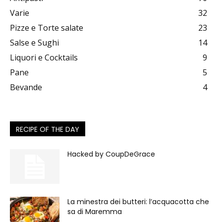
Varie
32
Pizze e Torte salate
23
Salse e Sughi
14
Liquori e Cocktails
9
Pane
5
Bevande
4
RECIPE OF THE DAY
Hacked by CoupDeGrace
La minestra dei butteri: l’acquacotta che
sa di Maremma