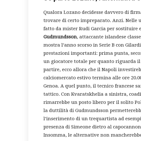
Qualora Lozano decidesse davvero di firma
trovare di certo impreparato. Anzi. Nelle u
fatto da mister Rudi Garcia per sostituire
Gudmundsson
, attaccante islandese class
mostra l’anno scorso in Serie B con Gilard
prestazioni importanti: prima punta, seco
un giocatore totale per quanto riguarda i
partire, ecco allora che il Napoli investire
calciomercato estivo termina alle ore 20.
Genoa. A quel punto, il tecnico francese s
tattico. Con Kvaratskhelia a sinistra, coa
rimarrebbe un posto libero per il solito Po
la duttilità di Gudmundsson permetterebbe
l’inserimento di un trequartista ad esempi
presenza di Simeone dietro al capocannon
Insomma, le alternative non mancherebber