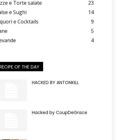
izze e Torte salate
23
alse e Sughi
14
iquori e Cocktails
9
ane
5
evande
4
RECIPE OF THE DAY
HACKED BY ANTONKILL
Hacked by CoupDeGrace