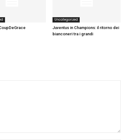
ed
Uncategorized
 CoupDeGrace
Juventus in Champions: il ritorno dei
bianconeri tra i grandi