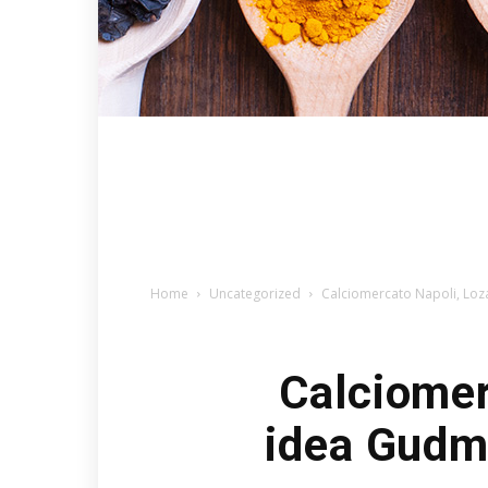
Home
Uncategorized
Calciomercato Napoli, Loz
Calciomer
idea Gudmu