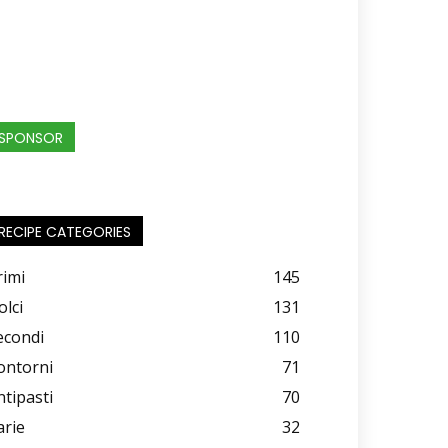
SPONSOR
RECIPE CATEGORIES
rimi
145
olci
131
econdi
110
ontorni
71
ntipasti
70
arie
32