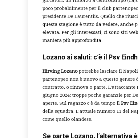
giocatori: un rinforzo a centrocampo (Cajus
poco probabilmente per il club partenopeo
presidente De Laurentiis.
Quello che riusc
questa stagione è tutto da vedere, anche pe
elevata. Per gli interessati, ci sono siti w
maniera più approfondita.
Lozano ai saluti: c’è il Psv Ein
Hirving Lozano
potrebbe lasciare il Napoli
partenopeo non è nuovo a questo genere di
contratto, o rinnova o parte. L’attaccante
giugno 2024: troppe poche garanzie per De 
aperte. Sul ragazzo c’è da tempo il
Psv Ei
della squadra. L’attuale numero 11 del Na
come quello olandese.
Se parte Lozano, l’alternativ