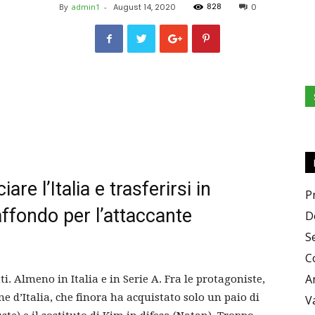
828
By
admin1
-
August 14, 2020
0
Zero
X
re l’Italia e trasferirsi in
P
affondo per l’attaccante
D
S
C
Zero
A
i. Almeno in Italia e in Serie A. Fra le protagoniste,
 d’Italia, che finora ha acquistato solo un paio di
V