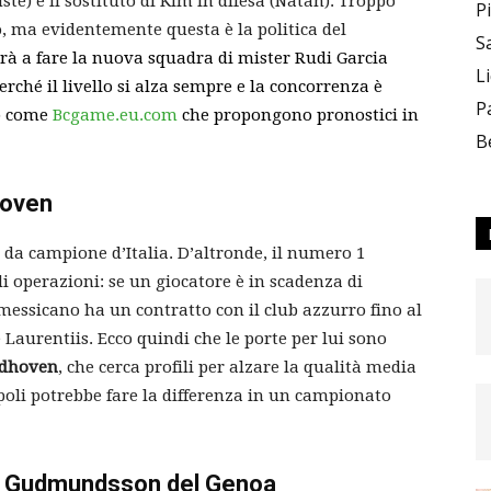
te) e il sostituto di Kim in difesa (Natan). Troppo
P
, ma evidentemente questa è la politica del
S
irà a fare la nuova squadra di mister Rudi Garcia
L
rché il livello si alza sempre e la concorrenza è
–
P
eb come
Bcgame.eu.com
che propongono pronostici in
B
dhoven
 da campione d’Italia. D’altronde, il numero 1
Team_CC
 operazioni: se un giocatore è in scadenza di
 messicano ha un contratto con il club azzurro fino al
Laurentiis. Ecco quindi che le porte per lui sono
ndhoven
, che cerca profili per alzare la qualità media
poli potrebbe fare la differenza in un campionato
ON
a è Gudmundsson del Genoa