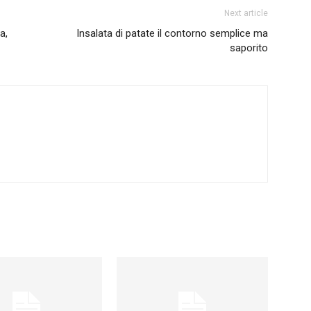
Next article
a,
Insalata di patate il contorno semplice ma
saporito