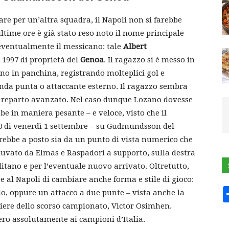
re per un’altra squadra, il Napoli non si farebbe
ltime ore è già stato reso noto il nome principale
 eventualmente il messicano: tale
Albert
e 1997 di proprietà del
Genoa
. Il ragazzo si è messo in
ROLL
ino in panchina, registrando molteplici gol e
nda punta o attaccante esterno. Il ragazzo sembra
l reparto avanzato. Nel caso dunque Lozano dovesse
bbe in maniera pesante – e veloce, visto che il
00 di venerdì 1 settembre – su Gudmundsson del
arebbe a posto sia da un punto di vista numerico che
diuvato da Elmas e Raspadori a supporto, sulla destra
litano e per l’eventuale nuovo arrivato. Oltretutto,
 al Napoli di cambiare anche forma e stile di gioco:
o, oppure un attacco a due punte – vista anche la
iere dello scorso campionato, Victor Osimhen.
o assolutamente ai campioni d’Italia.