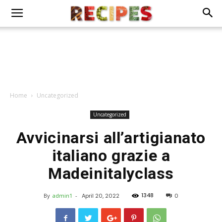
Home
Uncategorized
Uncategorized
Avvicinarsi all’artigianato
italiano grazie a
Madeinitalyclass
1348
By
admin1
-
April 20, 2022
0