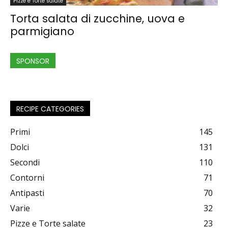
Pizze e Torte salate
Torta salata di zucchine, uova e
parmigiano
SPONSOR
RECIPE CATEGORIES
Primi
145
Dolci
131
Secondi
110
Contorni
71
Antipasti
70
Varie
32
Pizze e Torte salate
23