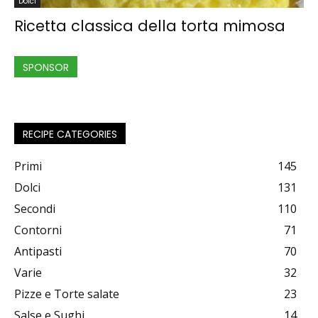
Dolci
Ricetta classica della torta mimosa
SPONSOR
RECIPE CATEGORIES
Primi
145
Dolci
131
Secondi
110
Contorni
71
Antipasti
70
Varie
32
Pizze e Torte salate
23
Salse e Sughi
14