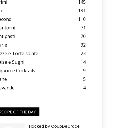
rimi
145
olci
131
econdi
110
ontorni
71
ntipasti
70
arie
32
izze e Torte salate
23
alse e Sughi
14
iquori e Cocktails
9
ane
5
evande
4
RECIPE OF THE DAY
Hacked by CoupDeGrace