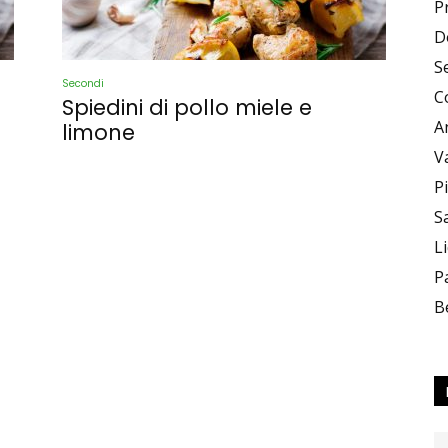
P
D
e
S
Secondi
C
Spiedini di pollo miele e
A
limone
V
P
S
Sapori
L
P
B