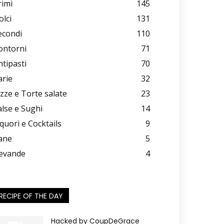
rimi
145
olci
131
econdi
110
ontorni
71
ntipasti
70
arie
32
izze e Torte salate
23
alse e Sughi
14
iquori e Cocktails
9
ane
5
evande
4
RECIPE OF THE DAY
Hacked by CoupDeGrace