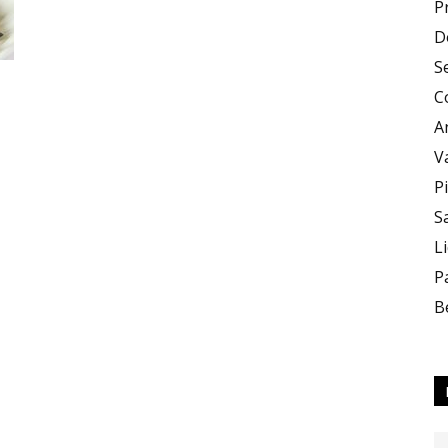
P
D
e
S
C
A
V
P
S
Sapori
L
P
B