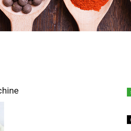
Stefania
chine
Profumi