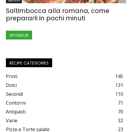
Secondi
Saltimbocca alla romana, come
prepararli in pochi minuti
SPONSOR
RECIPE CATEGORIES
Primi
145
Dolci
131
Secondi
110
Contorni
71
Antipasti
70
Varie
32
Pizze e Torte salate
23