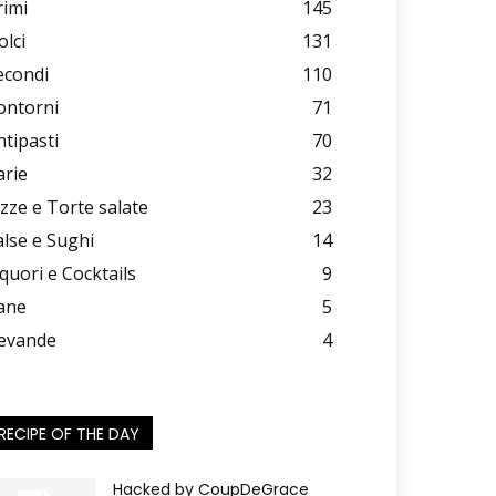
rimi
145
olci
131
econdi
110
ontorni
71
ntipasti
70
arie
32
izze e Torte salate
23
alse e Sughi
14
iquori e Cocktails
9
ane
5
evande
4
RECIPE OF THE DAY
Hacked by CoupDeGrace