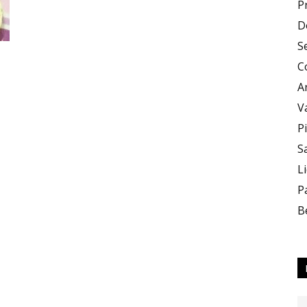
P
D
e
S
C
A
V
P
S
Sapori
L
P
B