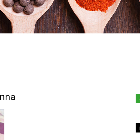
Stefania
anna
Profumi