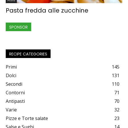
Primi
Pasta fredda alle zucchine
SPONSOR
RECIPE CATEGORIES
Primi
145
Dolci
131
Secondi
110
Contorni
71
Antipasti
70
Varie
32
Pizze e Torte salate
23
Salse e Sughi
14