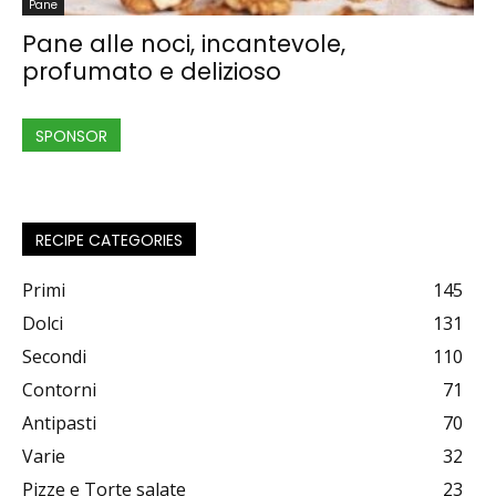
Pane
Pane alle noci, incantevole,
profumato e delizioso
SPONSOR
RECIPE CATEGORIES
Primi
145
Dolci
131
Secondi
110
Contorni
71
Antipasti
70
Varie
32
Pizze e Torte salate
23