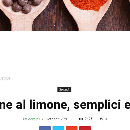
Stefania
gustose
Secondi
ne al limone, semplici 
Profumi
2425
By
admin1
-
October 12, 2018
0