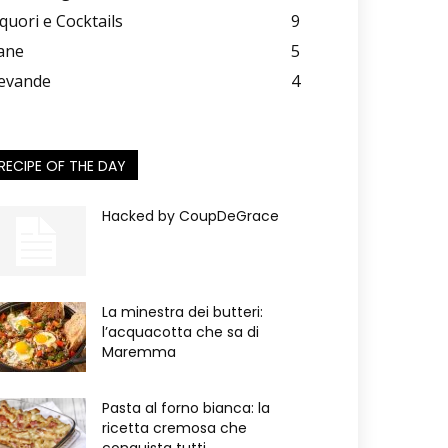
iquori e Cocktails
9
ane
5
evande
4
RECIPE OF THE DAY
Hacked by CoupDeGrace
La minestra dei butteri:
l’acquacotta che sa di
Maremma
Pasta al forno bianca: la
ricetta cremosa che