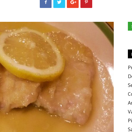
e
Sapori
P
D
S
C
A
V
P
S