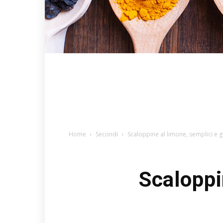
Home
Secondi
Scaloppine al limone, semplici e 
Scaloppi