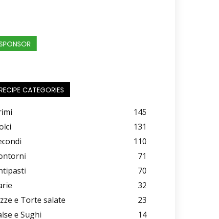
SPONSOR
RECIPE CATEGORIES
rimi
145
olci
131
econdi
110
ontorni
71
ntipasti
70
arie
32
izze e Torte salate
23
alse e Sughi
14