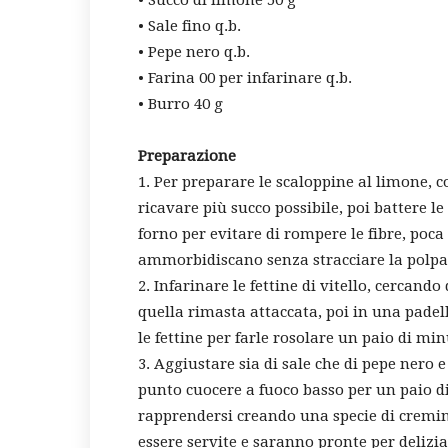
• Succo di limone 50 g
• Sale fino q.b.
• Pepe nero q.b.
• Farina 00 per infarinare q.b.
• Burro 40 g
Preparazione
1. Per preparare le scaloppine al limone,
ricavare più succo possibile, poi battere le
forno per evitare di rompere le fibre, poca 
ammorbidiscano senza stracciare la polpa
2. Infarinare le fettine di vitello, cercand
quella rimasta attaccata, poi in una padel
le fettine per farle rosolare un paio di min
3. Aggiustare sia di sale che di pepe nero 
punto cuocere a fuoco basso per un paio d
rapprendersi creando una specie di cremin
essere servite e saranno pronte per deliziar