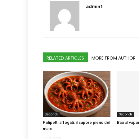
admin1
RELATED ARTICLES
MORE FROM AUTHOR
Secondi
Secondi
Polipetti affogati: il sapore pieno del
Bao al vapo
mare