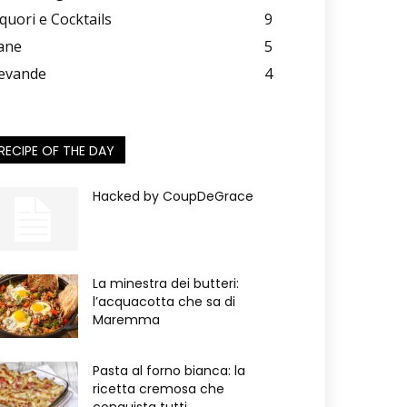
iquori e Cocktails
9
ane
5
evande
4
RECIPE OF THE DAY
Hacked by CoupDeGrace
La minestra dei butteri:
l’acquacotta che sa di
Maremma
Pasta al forno bianca: la
ricetta cremosa che