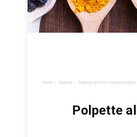
Home
Secondi
Polpette al forno ricetta semplice
Polpette al