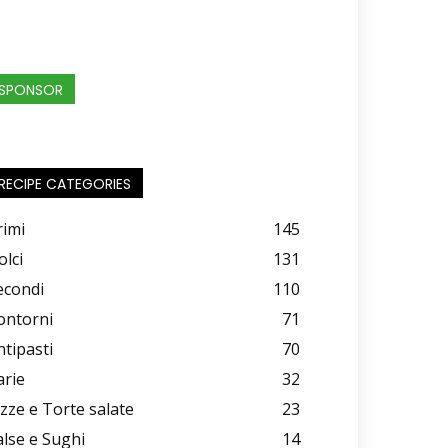
SPONSOR
RECIPE CATEGORIES
rimi
145
olci
131
econdi
110
ontorni
71
ntipasti
70
arie
32
izze e Torte salate
23
alse e Sughi
14