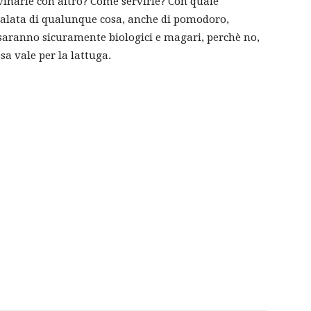
vinarle con altro? Come servirle? Con quale
alata di qualunque cosa, anche di pomodoro,
 saranno sicuramente biologici e magari, perchè no,
sa vale per la lattuga.