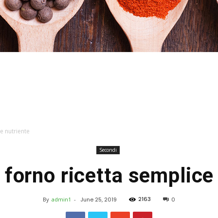
Stefania
 e nutriente
Secondi
 forno ricetta semplice
Profumi
2163
By
admin1
-
June 25, 2019
0