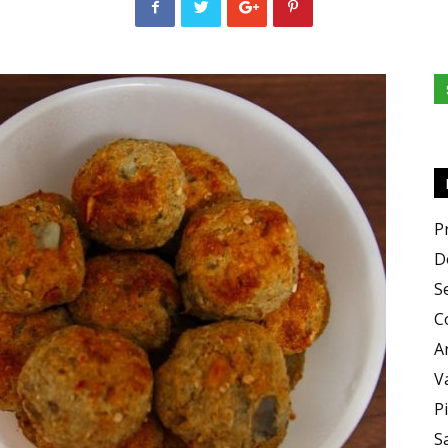
e
Sapori
P
D
S
C
A
V
P
S