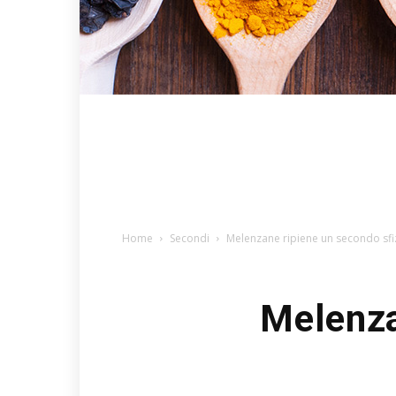
Home
Secondi
Melenzane ripiene un secondo sfi
Melenza