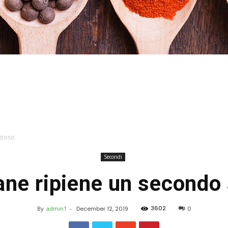
Stefania
zioso
Secondi
ne ripiene un secondo 
Profumi
3602
By
admin1
-
December 12, 2019
0