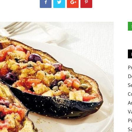
e
Sapori
P
D
S
C
A
V
P
S