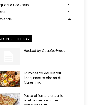
iquori e Cocktails
9
ane
5
evande
4
RECIPE OF THE DAY
Hacked by CoupDeGrace
La minestra dei butteri:
l’acquacotta che sa di
Maremma
Pasta al forno bianca: la
ricetta cremosa che