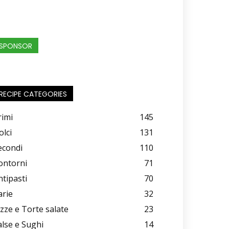
SPONSOR
RECIPE CATEGORIES
rimi
145
olci
131
econdi
110
ontorni
71
ntipasti
70
arie
32
izze e Torte salate
23
alse e Sughi
14