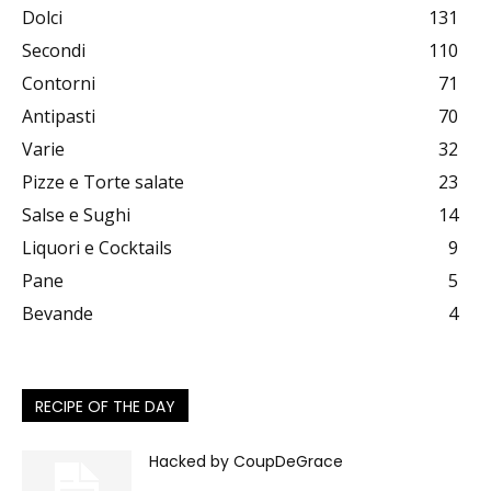
Dolci
131
Secondi
110
Contorni
71
Antipasti
70
Varie
32
Pizze e Torte salate
23
Salse e Sughi
14
Liquori e Cocktails
9
Pane
5
Bevande
4
RECIPE OF THE DAY
Hacked by CoupDeGrace