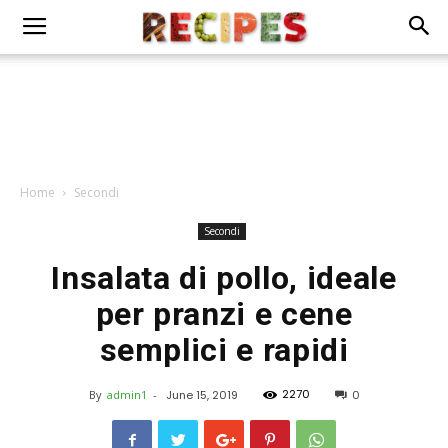
Home
Secondi
Secondi
Insalata di pollo, ideale
per pranzi e cene
semplici e rapidi
2270
By
admin1
-
June 15, 2019
0