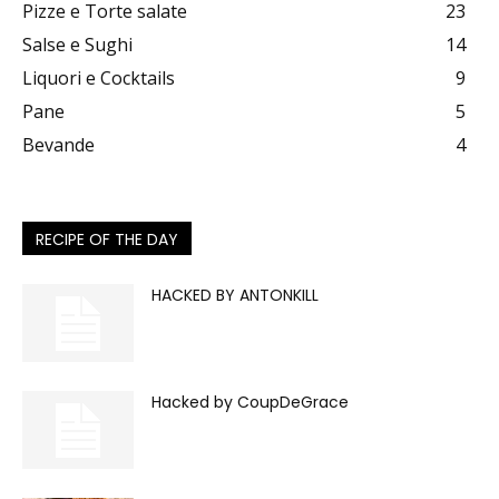
Pizze e Torte salate
23
Salse e Sughi
14
Liquori e Cocktails
9
Pane
5
Bevande
4
RECIPE OF THE DAY
HACKED BY ANTONKILL
Hacked by CoupDeGrace