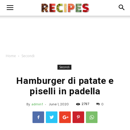
Home
Secondi
Secondi
Hamburger di patate e
piselli in padella
2797
By
admin1
-
June 1, 2020
0