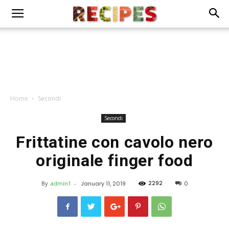
Home
Secondi
Secondi
Frittatine con cavolo nero
originale finger food
2292
By
admin1
-
January 11, 2019
0