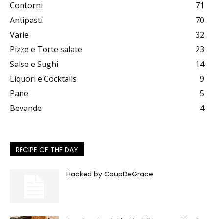
Contorni
71
Antipasti
70
Varie
32
Pizze e Torte salate
23
Salse e Sughi
14
Liquori e Cocktails
9
Pane
5
Bevande
4
RECIPE OF THE DAY
Hacked by CoupDeGrace