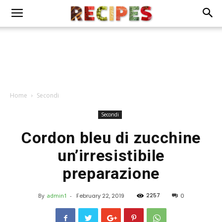
Home
Secondi
Secondi
Cordon bleu di zucchine
un’irresistibile
preparazione
2257
By
admin1
-
February 22, 2019
0