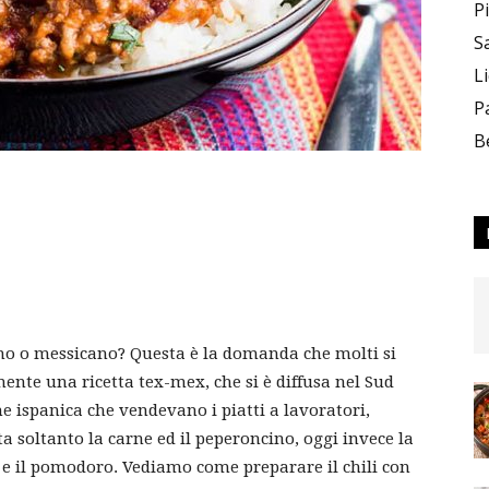
P
S
L
P
B
xano o messicano? Questa è la domanda che molti si
ente una ricetta tex-mex, che si è diffusa nel Sud
ine ispanica che vendevano i piatti a lavoratori,
a soltanto la carne ed il peperoncino, oggi invece la
oli e il pomodoro. Vediamo come preparare il chili con