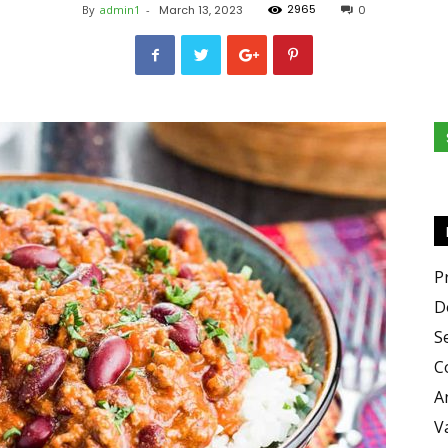
2965
By
admin1
-
March 13, 2023
0
e
Sapori
P
D
S
C
A
V