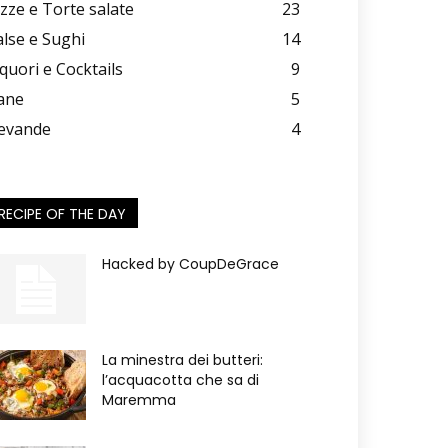
izze e Torte salate
23
alse e Sughi
14
iquori e Cocktails
9
ane
5
evande
4
RECIPE OF THE DAY
Hacked by CoupDeGrace
La minestra dei butteri:
l’acquacotta che sa di
Maremma