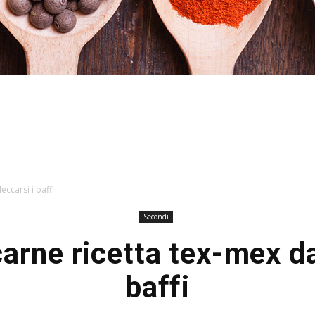
Stefania
eccarsi i baffi
Secondi
carne ricetta tex-mex da
Profumi
baffi