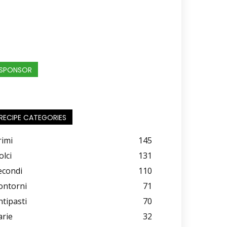
SPONSOR
RECIPE CATEGORIES
rimi
145
olci
131
econdi
110
ontorni
71
ntipasti
70
arie
32