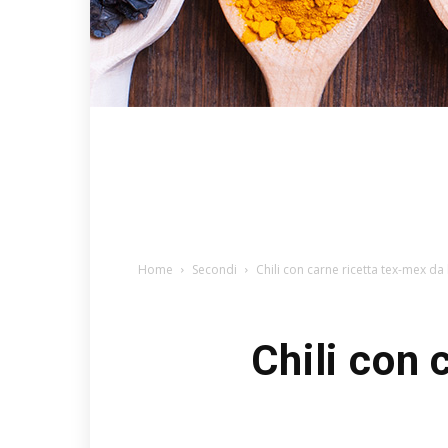
Home
Secondi
Chili con carne ricetta tex-mex da l
Chili con 