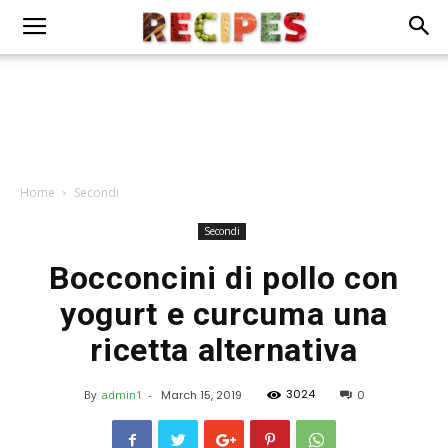
Home
Secondi
Secondi
Bocconcini di pollo con
yogurt e curcuma una
ricetta alternativa
3024
By
admin1
-
March 15, 2019
0