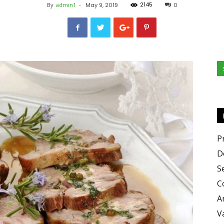
2145
By
admin1
-
May 9, 2019
0
e
Sapori
P
D
S
C
A
V