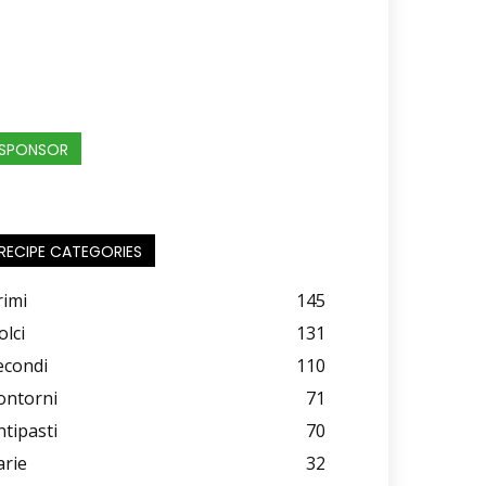
SPONSOR
RECIPE CATEGORIES
rimi
145
olci
131
econdi
110
ontorni
71
ntipasti
70
arie
32