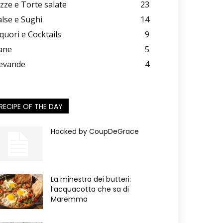
izze e Torte salate
23
alse e Sughi
14
iquori e Cocktails
9
ane
5
evande
4
RECIPE OF THE DAY
Hacked by CoupDeGrace
La minestra dei butteri:
l’acquacotta che sa di
Maremma