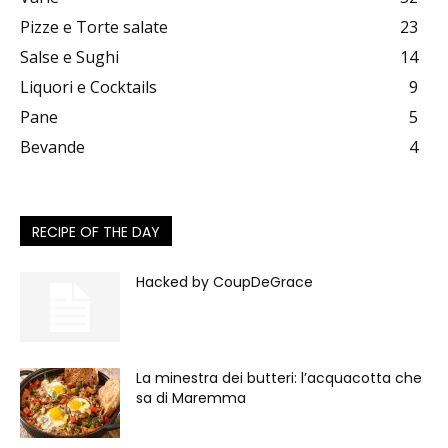
Pizze e Torte salate
23
Salse e Sughi
14
Liquori e Cocktails
9
Pane
5
Bevande
4
RECIPE OF THE DAY
Hacked by CoupDeGrace
La minestra dei butteri: l’acquacotta che
sa di Maremma