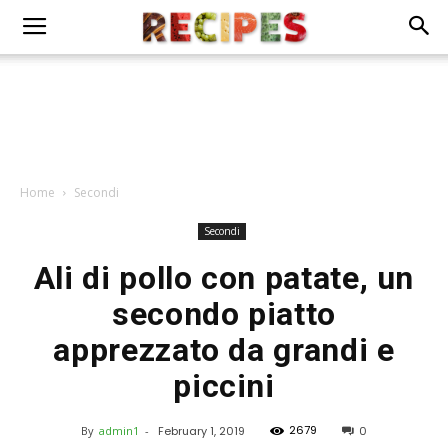
Home
Secondi
Secondi
Ali di pollo con patate, un
secondo piatto
apprezzato da grandi e
piccini
2679
By
admin1
-
February 1, 2019
0