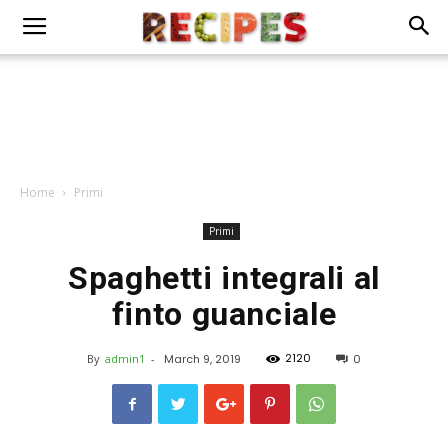
Home
Primi
Primi
Spaghetti integrali al
finto guanciale
2120
By
admin1
-
March 9, 2019
0