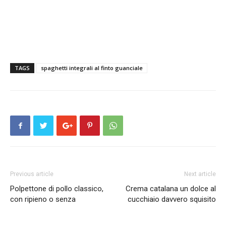
TAGS
spaghetti integrali al finto guanciale
Previous article
Next article
Polpettone di pollo classico,
Crema catalana un dolce al
con ripieno o senza
cucchiaio davvero squisito