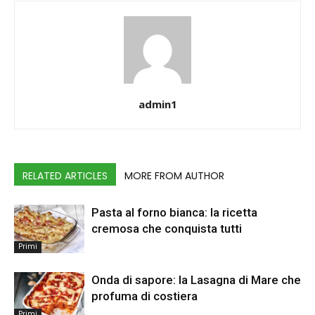
admin1
RELATED ARTICLES
MORE FROM AUTHOR
Pasta al forno bianca: la ricetta
cremosa che conquista tutti
Primi
Onda di sapore: la Lasagna di Mare che
profuma di costiera
Primi