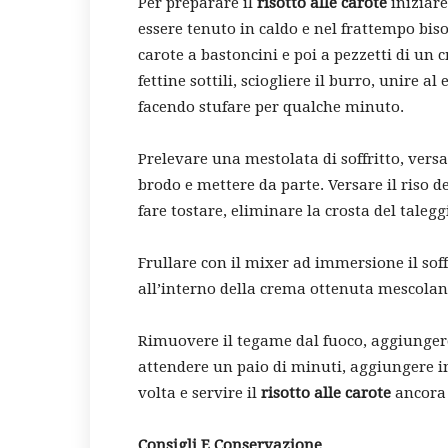
Per preparare il
risotto alle carote
iniziare
essere tenuto in caldo e nel frattempo biso
carote a bastoncini e poi a pezzetti di un
fettine sottili, sciogliere il burro, unire al
facendo stufare per qualche minuto.
Prelevare una mestolata di soffritto, vers
brodo e mettere da parte. Versare il riso d
fare tostare, eliminare la crosta del taleggi
Frullare con il mixer ad immersione il soff
all’interno della crema ottenuta mescola
Rimuovere il tegame dal fuoco, aggiungere 
attendere un paio di minuti, aggiungere in
volta e servire il
risotto alle carote
ancora 
Consigli E Conservazione