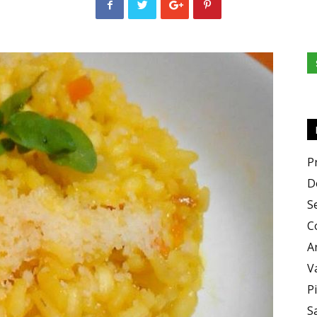
e
Sapori
P
D
S
C
A
V
P
S