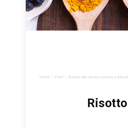
Home
Primi
Risotto alle carote cremoso e delica
Risotto