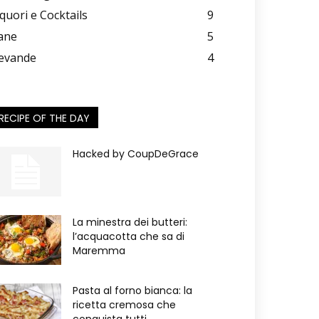
iquori e Cocktails
9
ane
5
evande
4
RECIPE OF THE DAY
Hacked by CoupDeGrace
La minestra dei butteri:
l’acquacotta che sa di
Maremma
Pasta al forno bianca: la
ricetta cremosa che