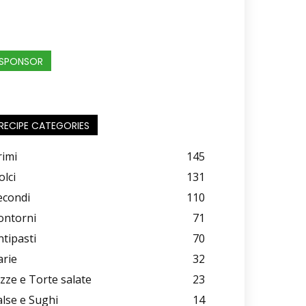
SPONSOR
RECIPE CATEGORIES
rimi
145
olci
131
econdi
110
ontorni
71
ntipasti
70
arie
32
izze e Torte salate
23
alse e Sughi
14