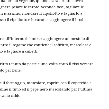
 dal brodo vegetale, quando sarà pronto dovrà
gnerà pelare le carote. Seconda fase, tagliare le
 cm massimo, mondare il cipollotto e tagliarlo a
 esso il cipollotto e le carote e aggiungere il brodo
are all”interno del mixer aggiungere un mestolo di
entro il tegame che contiene il soffritto, mescolare e
o e tagliare a cubetti.
ritto tenuto da parte e una volta cotto il riso versare
ndo per bene.
il formaggio, mescolare, coprire con il coperchio e
fine il timo ed il pepe nero mescolando per l’ultima
caldo caldo.