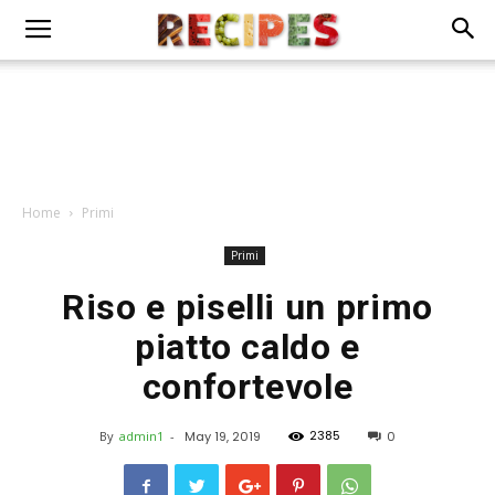
Home
Primi
Primi
Riso e piselli un primo
piatto caldo e
confortevole
2385
By
admin1
-
May 19, 2019
0