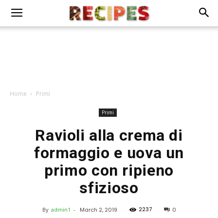
Home
Primi
Primi
Ravioli alla crema di
formaggio e uova un
primo con ripieno
sfizioso
2237
By
admin1
-
March 2, 2019
0