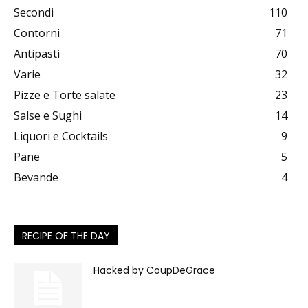
Secondi
110
Contorni
71
Antipasti
70
Varie
32
Pizze e Torte salate
23
Salse e Sughi
14
Liquori e Cocktails
9
Pane
5
Bevande
4
RECIPE OF THE DAY
Hacked by CoupDeGrace