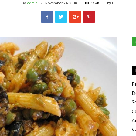
4505
By
admin1
-
November 24, 2018
0
Zero
X
P
D
S
C
Zero
A
V