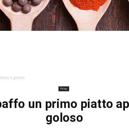
Hacked
titoso e goloso
Primi
affo un primo piatto a
by
goloso