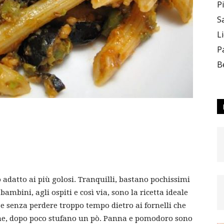
P
S
L
–
P
B
Team_CC
o adatto ai più golosi. Tranquilli, bastano pochissimi
ambini, agli ospiti e così via, sono la ricetta ideale
ON
e senza perdere troppo tempo dietro ai fornelli che
ne, dopo poco stufano un pò. Panna e pomodoro sono