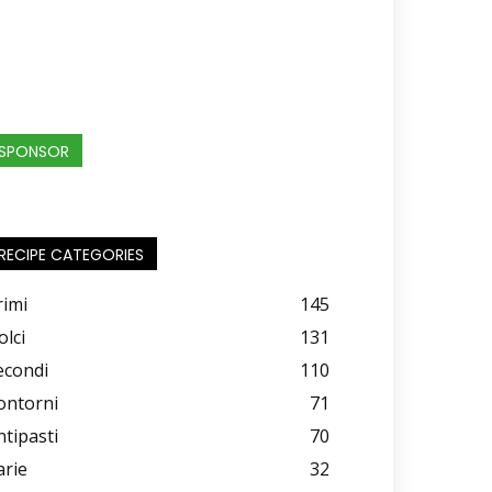
SPONSOR
RECIPE CATEGORIES
rimi
145
olci
131
econdi
110
ontorni
71
ntipasti
70
arie
32