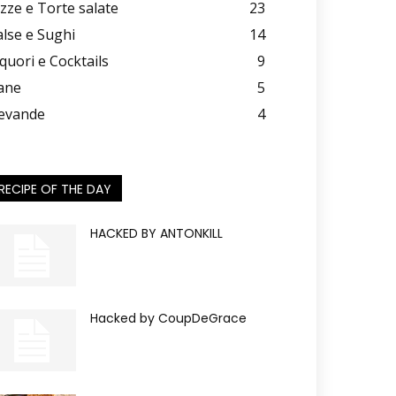
izze e Torte salate
23
alse e Sughi
14
iquori e Cocktails
9
ane
5
evande
4
RECIPE OF THE DAY
HACKED BY ANTONKILL
Hacked by CoupDeGrace