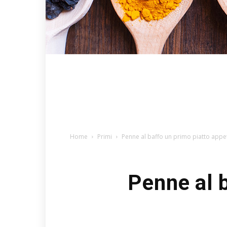
Home
Primi
Penne al baffo un primo piatto appe
Penne al b