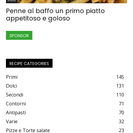
Primi
Penne al baffo un primo piatto
appetitoso e goloso
SPONSOR
RECIPE CATEGORIES
Primi
145
Dolci
131
Secondi
110
Contorni
71
Antipasti
70
Varie
32
Pizze e Torte salate
23