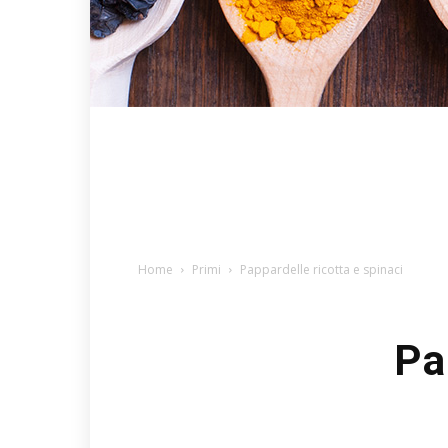
Home
Primi
Pappardelle ricotta e spinaci
Pa