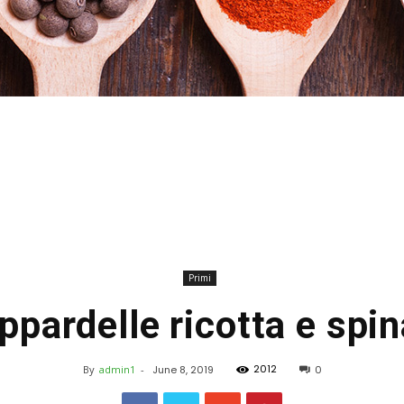
Stefania
Primi
ppardelle ricotta e spin
Profumi
2012
By
admin1
-
June 8, 2019
0