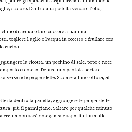
aci, pulire gli spinaci in acqua fredda eliminando la
oglie, scolare. Dentro una padella versare l’olio,
pochino di acqua e fare cuocere a fiamma
ti, togliere l’aglio e l’acqua in eccesso e frullare con
da cucina.
ggiungere la ricotta, un pochino di sale, pepe e noce
composto cremoso. Dentro una pentola portare
poi versare le pappardelle. Scolare a fine cottura, al
etterla dentro la padella, aggiungere le pappardelle
ttura, più il parmigiano. Saltare per qualche minuto
la crema non sarà omogenea e saporita tutta allo