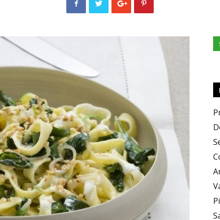
e
Sapori
P
D
S
C
A
V
P
S