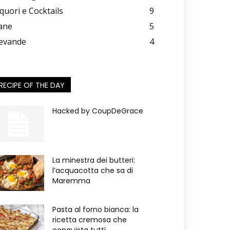
iquori e Cocktails
9
ane
5
evande
4
RECIPE OF THE DAY
Hacked by CoupDeGrace
La minestra dei butteri:
l’acquacotta che sa di
Maremma
Pasta al forno bianca: la
ricetta cremosa che