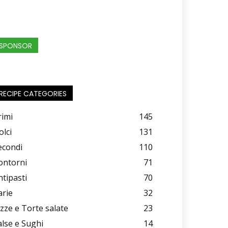
SPONSOR
RECIPE CATEGORIES
rimi
145
olci
131
econdi
110
ontorni
71
ntipasti
70
arie
32
izze e Torte salate
23
alse e Sughi
14