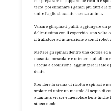
Per preparare le pappardelle ricotta e spin
terra, poi eliminare i gambi più duri e le f
unire l’aglio sbucciato e senza anima.
Versare gli spinaci puliti, aggiungere un 
delicatissima con il coperchio. Una volta cot
il frullatore ad immersione o con il robot 
Mettere gli spinaci dentro una ciotola ed a
moscata, mescolare e ottenere quindi un 
l’acqua a ebollizione, aggiungere il sale e 
dente.
Prendere la crema di ricotta e spinaci e m
scolate ed unire un mestolo di acqua di co
a fiamma vivace e mescolare bene finchè 
stesso modo.