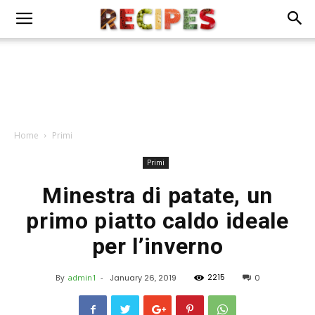
Home
Primi
Primi
Minestra di patate, un
primo piatto caldo ideale
per l’inverno
2215
By
admin1
-
January 26, 2019
0