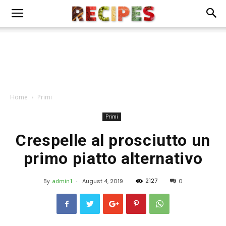
Home
Primi
Primi
Crespelle al prosciutto un
primo piatto alternativo
2127
By
admin1
-
August 4, 2019
0