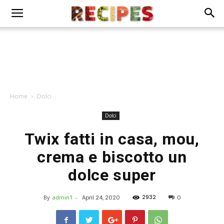
Home
Dolci
Dolci
Twix fatti in casa, mou,
crema e biscotto un
dolce super
2932
By
admin1
-
April 24, 2020
0